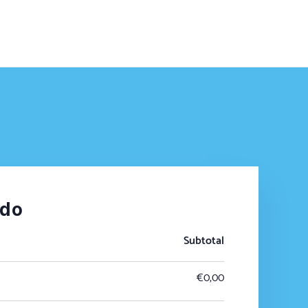
ido
Subtotal
€
0,00